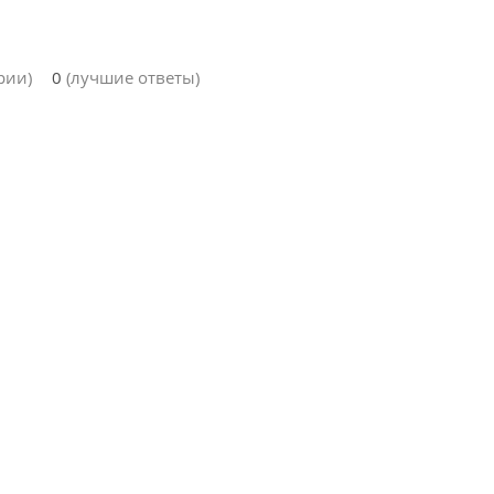
рии)
0
(лучшие ответы)