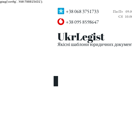
gtag('config', 'AW-798815431');
+38 068 3751733
Пн-Пт
09.0
Сб
10.0
+38 095 8598647
UkrLegist
Якісні шаблони юридичних документі
ПРО НАС
ВСІ ШАБЛОНИ