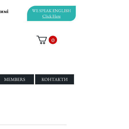
жимі
WE SPEAK ENGLISH
Click Here
0
MEMBERS
КОНТАКТИ