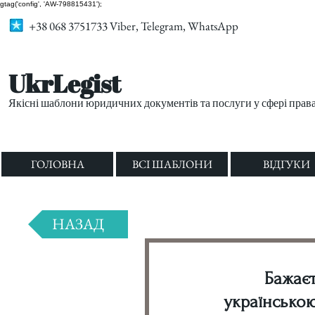
gtag('config', 'AW-798815431');
+38 068 3751733 Viber, Telegram, WhatsApp
UkrLegist
Якісні шаблони юридичних документів та послуги у сфері прав
ГОЛОВНА
ВСІ ШАБЛОНИ
ВІДГУКИ
НАЗАД
Бажаєт
українською