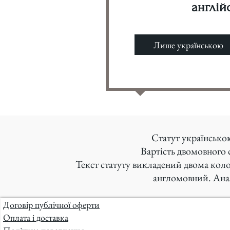
англій
Лише українською
Статут українськ
Вартість двомовного 
Текст статуту викладений двома колон
англомовний.
Ана
Договір публічної оферти
Оплата і доставка