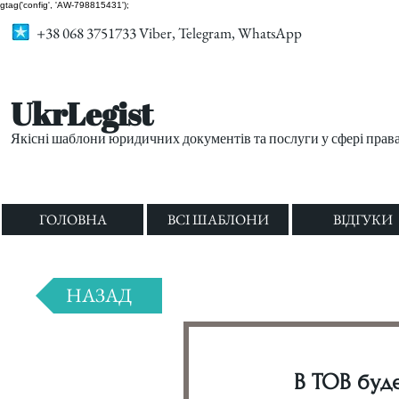
gtag('config', 'AW-798815431');
+38 068 3751733 Viber, Telegram, WhatsApp
UkrLegist
Якісні шаблони юридичних документів та послуги у сфері прав
ГОЛОВНА
ВСІ ШАБЛОНИ
ВІДГУКИ
НАЗАД
В ТОВ буде