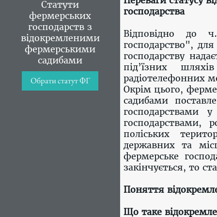
Переваги статусу в
Статути
господарства
фермерських
господарств з
Відповідно до 
відокремленими
господарство", дл
фермерськими
господарству нада
садибами
під’їзних шляхі
радіотелефонних ме
Обрати статут ФГ
Окрім цього, ферм
садибами поставл
господарствами у
господарствами, 
поліських терит
державних та міс
фермерське господ
закінчується, то с
Поняття відокремле
Що таке відокремлен