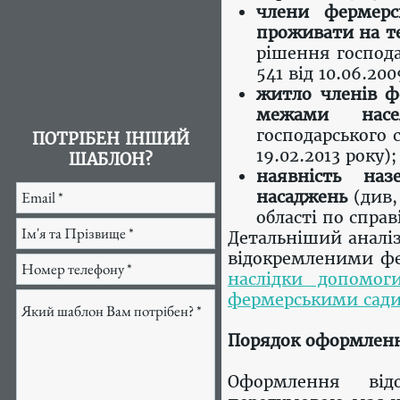
члени фермерс
проживати на те
рішення господа
541 від 10.06.200
житло членів ф
межами насе
господарського с
ПОТРІБЕН ІНШИЙ
19.02.2013 року);
ШАБЛОН?
наявність наз
насаджень
(див,
області по справі
Детальніший аналі
відокремленими фе
наслідки допомог
фермерськими сади
Порядок оформленн
Оформлення відо