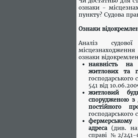
Чи достатньо для с
ознаки - місцезна
пункту? Судова пра
Ознаки відокремлен
Аналіз судово
місцезнаходження 
ознаки відокремлен
наявність на 
житлових та го
господарськог
541 від 10.06.200
житловий буд
спорудженою з
постійного пр
господарського с
фермерському
адреса
(див. на
справі № 2/241-0