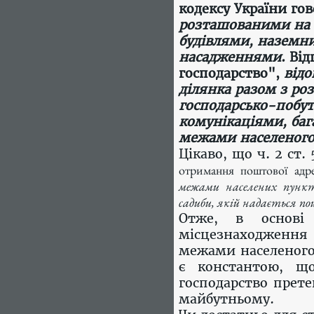
кодексу України го
розташованими на 
будівлями, наземн
насадженнями
. Ві
господарство",
від
ділянка разом з р
господарсько-побу
комунікаціями, ба
межами населеного
Цікаво, що ч. 2 ст.
отримання поштової адр
межами населених пункт
садиби, якій надається по
Отже, в основі 
місцезнаходження 
межами населеного
є константою, щ
господарство прете
майбутньому.