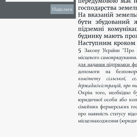
передумовою має н
господарства земел
Надіслати
На вказаній земел
бути збудований ж
підземні комуніка
будинку мають про
Наступним кроком є
5
Закону України "Про ф
місцевого самоврядування
для надання підтримки ф
допомоги на безповор
комітету сільської, с
держадміністрацій, про те
Окрім того, необхідно 
юридичної особи або ко
сімейних фермерських гос
про наявність статусу від
місцезнаходження (юридич