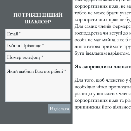
корпоративних прав, не м
тобто не може брати участ
ПОТРІБЕН ІНШИЙ
корпоративних прав не бу
ШАБЛОН?
Для самих членів фермерсь
господарства чи вступі до
особа не має майна. яке б 
лише готова приймати труд
бути ідеальним варіантом.
Як запровадити членств
Для того, щоб членство у
необхідно чітко прописати
різницю у випалатах члена
корпоративних прав та рі
припинення його діяльност
Надіслати