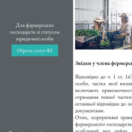
Для фермерських
господарств зі статусом
юридичної особи
Обрати статут ФГ
Звідки у члена фермерс
Відповідно до ч. 1 ст. 1
особи, частка якої визна
включають правомочності
отримання певної частки п
останньої відповідно до з
документами.
Отже, корпративні права
фермерського господарства 
особливий вид майна. П