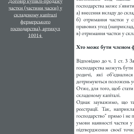
Договір купівлі-продажу
господарства може з'явитис
частки (частини часки) у
а) внесення вкладу до скл
складеному капіталі
б) отримання частки у ск
фермерського
правових угод (наприклад
господарства), артикул
в) отримання частки у скл
10014
Хто може бути членом ф
Відповідно до ч. 1 ст. 3
господарства можуть бути п
родичі, які об’єдналис
дотримуються положень ус
Отже, для того, щоб стати
складеному капіталі.
Однак зауважимо, що та
реєстрації. Так, напри
господарство" прямо і не 
умови наявності частки у 
підтвердження своєї точ