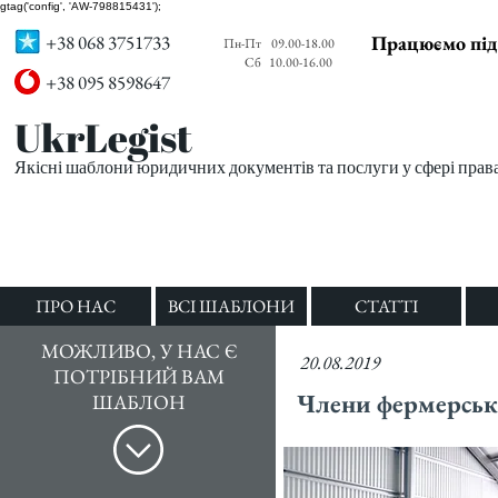
gtag('config', 'AW-798815431');
+38 068 3751733
Працюємо під
Пн-Пт
09.00-18.00
Сб
10.00-16.00
+38 095 8598647
UkrLegist
Якісні шаблони юридичних документів та послуги у сфері прав
ПРО НАС
ВСІ ШАБЛОНИ
СТАТТІ
МОЖЛИВО, У НАС Є
20.08.2019
ПОТРІБНИЙ ВАМ
Члени фермерсько
ШАБЛОН