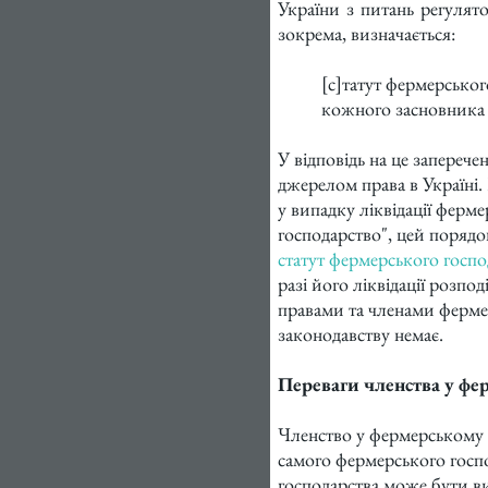
України з питань регулят
зокрема, визначається:
[с]татут фермерськог
кожного засновника 
У відповідь на це запере
джерелом права в Україні.
у випадку ліквідації ферм
господарство", цей поряд
статут фермерського госпо
разі його ліквідації розп
правами та членами фермер
законодавству немає.
Переваги членства у фе
Членство у фермерському 
самого фермерського госпо
господарства може бути ви