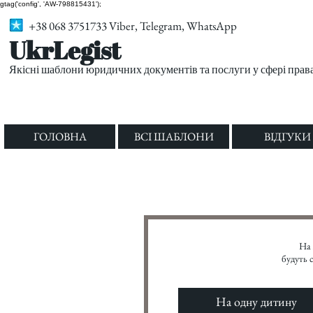
gtag('config', 'AW-798815431');
+38 068 3751733 Viber, Telegram, WhatsApp
UkrLegist
Якісні шаблони юридичних документів та послуги у сфері прав
ГОЛОВНА
ВСІ ШАБЛОНИ
ВІДГУКИ
На 
будуть 
На одну дитину