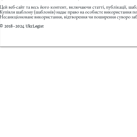
Цей веб-сайт та весь його контент, включаючи статті, публікації, ша
Купівля шаблону (шаблонів) надає право на особисте використання п
Несанкціоноване використання, відтворення чи поширення суворо заб
© 2018-2024 UkrLegist