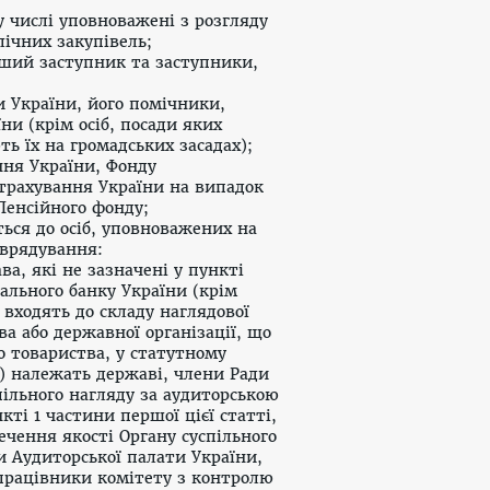
у числі уповноважені з розгляду
лічних закупівель;
рший заступник та заступники,
и України, його помічники,
и (крім осіб, посади яких
ь їх на громадських засадах);
ння України, Фонду
страхування України на випадок
Пенсійного фонду;
ться до осіб, уповноважених на
оврядування:
ва, які не зазначені у
пункті
ального банку України (крім
 входять до складу наглядової
а або державної організації, що
о товариства, у статутному
ок) належать державі, члени Ради
пільного нагляду за аудиторською
кті 1
частини першої цієї статті,
печення якості Органу суспільного
и Аудиторської палати України,
 працівники комітету з контролю