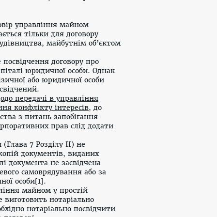
оговір управління майном
ється тільки для договору
удівництва, майбутнім об’єктом
 посвідчення договору про
піталі юридичної особи. Однак
ізичної або юридичної особи
свідчений.
до передачі в управління
ння конфлікту інтересів
, до
ства з питань запобігання
орпоративних прав слід додати
 (
Глава 7 Розділу ІІ
) не
копій документів, виданих
лі документа не засвідчена
цевого самоврядування або за
ої особи[1].
вління майном у простій
не виготовить нотаріально
обхідно нотаріально посвідчити