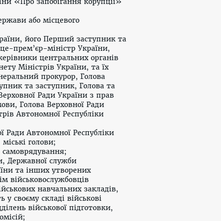
аїни «Про запобігання корупції»
ержави або місцевого
країни, його Перший заступник та
це-прем’єр-міністр України,
 керівники центральних органів
нету Міністрів України, та їх
неральний прокурор, Голова
упник та заступник, Голова та
ерховної Ради України з прав
ови, Голова Верховної Ради
трів Автономної Республіки
ої Ради Автономної Республіки
 міські голови;
о самоврядування;
ни, Державної служби
аїни та інших утворених
рім військовослужбовців
ійськових навчальних закладів,
 у своєму складі військові
ділень військової підготовки,
омісій;