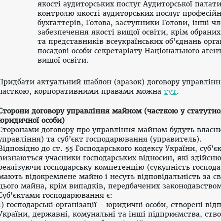
якості аудиторських послуг Аудиторської палати
контролю якості аудиторських послуг професійн
бухгалтерів, Голова, заступники Голови, інші ч
забезпечення якості вищої освіти, крім обраних
та представників всеукраїнських об’єднань орга
посадові особи секретаріату Національного аген
вищої освіти.
Придбати актуальни
й
шаблон (зразок) договору управлін
часткою, корпоративними правами можна
тут
.
Сторони договору управління майном (часткою у статутно
юридичної особи)
Сторонами договору про управління майном будуть власн
управління) та суб’єкт господарювання (управитель).
Відповідно до ст. 55 Господарського кодексу України, суб
визнаються учасники господарських відносин, які здійсню
реалізуючи господарську компетенцію (сукупність господар
мають відокремлене майно і несуть відповідальність за с
цього майна, крім випадків, передбачених законодавством
Суб'єктами господарювання є:
1) господарські організації - юридичні особи, створені від
України
, державні, комунальні та інші підприємства, ство