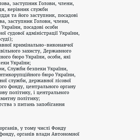
олова, заступник Голови, члени,
дя, керівник служби
ддя та його заступник, посадові
ва, заступник Голови, члени,
 України, посадові особи
ної судової адміністрації України,
суді);
жавної кримінально-виконавчої
вільного захисту, Державного
ого бюро України, особи, які
еки України;
ури, Служби безпеки України,
антикорупційного бюро України,
ої служби, державної лісової
ого фонду, центрального органу
ову політику, і центрального
 митну політику;
тства з питань запобігання
органів, у тому числі Фонду
 фонду, органів влади Автономної