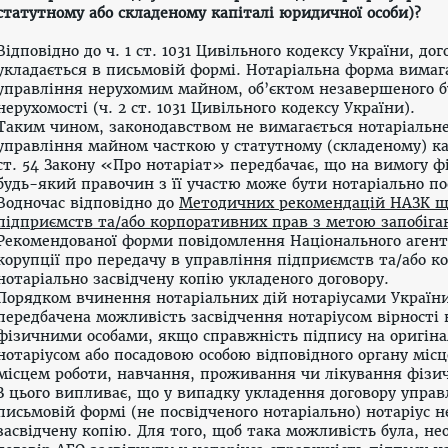
статутному або складеному капіталі юридичної особи)?
Відповідно до ч. 1 ст. 1031 Цивільного кодексу України, д
укладається в письмовій формі. Нотаріальна форма вимага
управління нерухомим майном, об’єктом незавершеного б
нерухомості (ч. 2
ст. 1031 Цивільного кодексу України
).
Таким чином, законодавством не вимагається нотаріальне
управління майном часткою у статутному (складеному) ка
ст. 54 Закону «Про нотаріат»
передбачає, що на вимогу ф
будь-який правочин з її участю може бути нотаріально по
Водночас відповідно до
Методичних рекомендацій НАЗК що
підприємств та/або корпорати
вних прав з метою запобіга
Рекомендованої форми повідомлення
Національного агент
корупції про передачу в управління підприємств та/або к
нотаріально засвідчену копію укладеного договору.
Порядком вчинення нотаріальних дій нотаріусами України
передбачена можливість засвідчення нотаріусом вірності 
фізичними особами, якщо справжність підпису на оригіна
нотаріусом або посадовою особою відповідного органу міс
місцем роботи, навчання, проживання чи лікування фізичн
З цього випливає, що у випадку укладення договору упра
письмовій формі (не посвідченого нотаріально) нотаріус 
засвідчену копію. Для того, щоб така можливість була, не