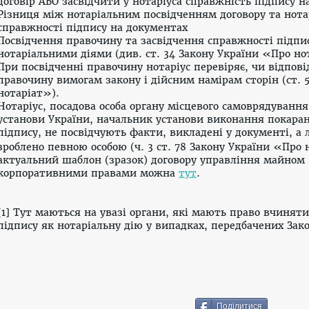
договір АБО засвідчити у нотаріуса справжність підпису на
Різниця між нотаріальним посвідченням договору та нот
справжності підпису на документах
Посвідчення правочину та засвідчення справжності підпи
нотаріальними діями (див.
ст. 34 Закону України «Про но
При посвідченні правочину нотаріус перевіряє, чи відпові
правочину вимогам закону і дійсним намірам сторін (ст
. 
нотаріат»
).
Нотаріус, посадова особа органу місцевого самоврядування,
установи України, начальник установи виконання покаран
підпису, не посвідчують факти, викладені у документі, 
зроблено певною особою (ч. 3
ст. 78 Закону України «Про 
актуальни
й
шаблон (зразок) договору управління
майном 
корпоративними правами можна
тут
.
[1] Тут маються на увазі органи, які мають право вчинят
підпису як нотаріальну дію у випадках, передбачених За
Поділитися