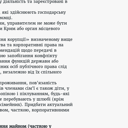
 діяльність та зареєстровані в
, які здійснюють господарську
иємці.
ни
, управителем не може бути
и Крим або орган місцевого
ання корупції» визначеному вище
тва та корпоративні права на
омендацій щодо передачі в
ою запобігання конфлікту
онання функцій держави або
их осіб публічного права слід
, незалежно від їх спільного
 проживання, пов'язаність
в членами сім'ї є також діти, у
 опікою і піклуванням, будь-які
 не перебувають у шлюбі (крім
у сімейних). Придбати актуальни
й
вом, часткою, корпоративними
іння майном (часткою у