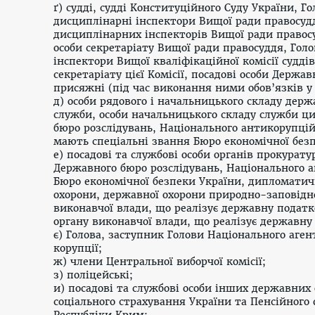
ґ) судді, судді Конституційного Суду України, Г
дисциплінарні інспектори Вищої ради правосуд
дисциплінарних інспекторів Вищої ради правосу
особи секретаріату Вищої ради правосуддя, Голо
інспектори Вищої кваліфікаційної комісії суддів
секретаріату цієї Комісії, посадові особи Держав
присяжні (під час виконання ними обов’язків у 
д) особи рядового і начальницького складу дер
служби, особи начальницького складу служби ци
бюро розслідувань, Національного антикорупційн
мають спеціальні звання Бюро економічної безп
е) посадові та службові особи органів прокурат
Державного бюро розслідувань, Національного 
Бюро економічної безпеки України, дипломатичн
охорони, державної охорони природно-заповідн
виконавчої влади, що реалізує державну податк
органу виконавчої влади, що реалізує державну
є) Голова, заступник Голови Національного аген
корупції;
ж) члени Центральної виборчої комісії;
з) поліцейські;
и) посадові та службові особи інших державних 
соціального страхування України та Пенсійного
Республіки Крим;