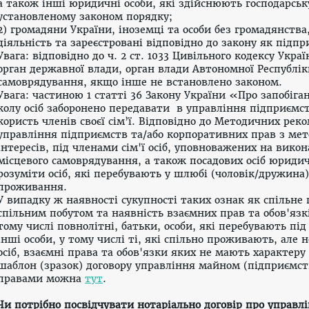
а також інші юридичні особи, які здійснюють господарську
установленому законом порядку;
2) громадяни України, іноземці та особи без громадянства
діяльність та зареєстровані відповідно до закону як підпр
Увага: відповідно до ч. 2
ст. 1033 Цивільного кодексу Украї
орган державної влади, орган влади Автономної Республік
самоврядування, якщо інше не встановлено законом.
Увага: частиною 1 статті 36 Закону України «Про запобіг
колу осіб заборонено передавати в управління підприємс
користь членів своєї сім’ї. Відповідно до Методичних рек
управління підприємств та/або корпоративних прав з мет
інтересів, під членами сім'ї осіб, уповноважених на вик
місцевого самоврядування, а також посадових осіб юридичн
розуміти осіб, які перебувають у шлюбі (чоловік/дружина)
проживання.
У випадку ж наявності сукупності таких ознак як спільне
спільним побутом та наявність взаємних прав та обов'язкі
тому числі повнолітні, батьки, особи, які перебувають під
інші особи, у тому числі ті, які спільно проживають, але
осіб, взаємні права та обов'язки яких не мають характер
шаблон (зразок) договору управління
майном (підприємст
правами можна
тут
.
Чи потрібно посвідчувати нотаріально договір про управл