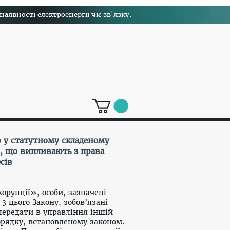
явності електроенергії чи зв'язку.
 у статутному складеному
, що випливають з права
сів
корупції»
, особи, зазначені
3 цього Закону, зобов’язані
 передати в управління іншій
орядку, встановленому законом.