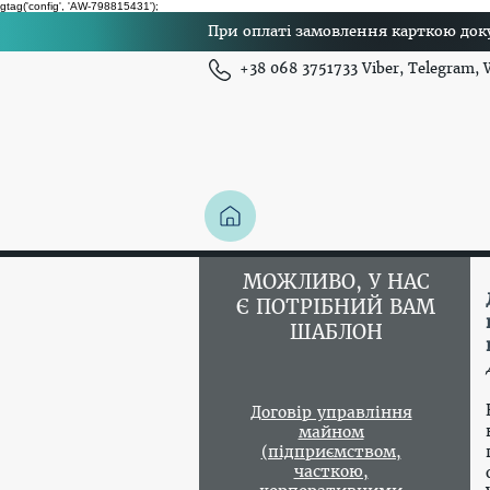
gtag('config', 'AW-798815431');
При оплаті замовлення карткою доку
+38 068 3751733 Viber, Telegram,
МОЖЛИВО, У НАС
Є ПОТРІБНИЙ ВАМ
ШАБЛОН
Договір управління
майном
(підприємством,
часткою,