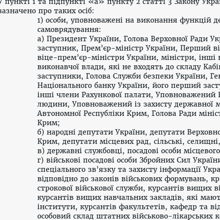
У пункті 1 та підпункті «а» пункту 2
статті 3 Закону Укр
зазначено про таких осіб:
1) особи, уповноважені на виконання функцій д
самоврядування:
а) Президент України, Голова Верховної Ради У
заступник, Прем’єр-міністр України, Перший ві
віце-прем’єр-міністри України, міністри, інші
виконавчої влади, які не входять до складу Кабі
заступники, Голова Служби безпеки України, Ге
Національного банку України, його перший заст
інші члени Рахункової палати, Уповноважений В
людини, Уповноважений із захисту державної м
Автономної Республіки Крим, Голова Ради мініс
Крим;
б) народні депутати України, депутати Верховн
Крим, депутати місцевих рад, сільські, селищні,
в) державні службовці, посадові особи місцевог
г) військові посадові особи Збройних Сил Украї
спеціального зв’язку та захисту інформації Укр
відповідно до законів військових формувань, к
строкової військової служби, курсантів вищих в
курсантів вищих навчальних закладів, які мають
інститути, курсантів факультетів, кафедр та від
особовий склад штатних військово-лікарських к