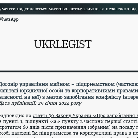
менти надсилаються миттєво, автоматично та незалежно від на
 WhatsApp
Договір управління майном – підприємством (часткою
капіталі юридичної особи та корпоративними правами
власності на неї) з метою запобігання конфлікту інтере
Дата публікації: 29 січня 2024 року
Відповідно до
статті 36 Закону України «Про запобігання 
в
пункті 1
,
підпункті «а
» пункту 2 частини першої статті 
протягом 60 днів після призначен
ня (обрання) на посаду
особі належні їм підприємства та корпоративні права в п