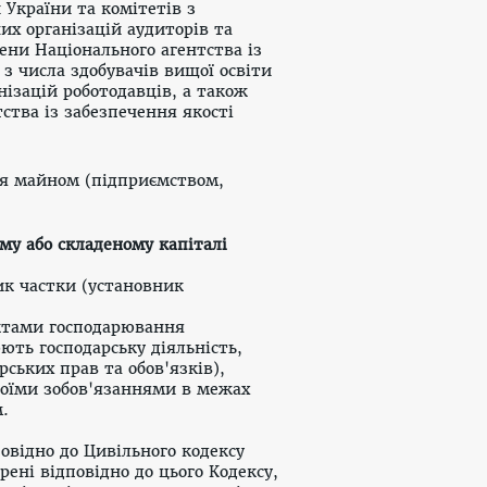
 України та комітетів з
их організацій аудиторів та
лени Національного агентства із
 з числа здобувачів вищої освіти
нізацій роботодавців, а також
тства із забезпечення якості
ня
майном (підприємством,
му або складеному капіталі
ик частки (установник
'єктами господарювання
ють господарську діяльність,
ських прав та обов'язків),
воїми зобов'язаннями в межах
.
повідно до
Цивільного кодексу
рені відповідно до цього Кодексу,