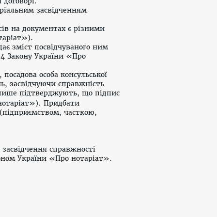
 договорі.
аріальним засвідченням
сів на документах є різними
таріат»
).
дає зміст посвідчуваного ним
54 Закону України «Про
 посадова особа консульської
ь, засвідчуючи справжність
а лише підтверджують, що підпис
нотаріат»
).
Придбати
(підприємством, часткою,
и засвідчення справжності
коном України «Про нотаріат».