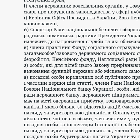
і) члени державних колегіальних органів, у том
скарг про порушення законодавства у сфері пуб
ї) Керівник Офісу Президента України, його Пе
уповноважені,
й) Секретар Ради національної безпеки і оборон
радники, помічники, радники Президента Україн
належать до патронатної служби та які обіймают
к) члени правління Фонду соціального страхува
загальнообов’язкового державного соціального 
безробіття, Пенсійного фонду, Наглядової ради 
2) особи, які для цілей цього Закону прирівнюю
виконання функцій держави або місцевого сам
а) посадові особи юридичних осіб публічного пра
1
частини першої цієї статті, члени Ради Націон
Голови Національного банку України), особи, які
ради державного банку, державного підприємств
має на меті одержання прибутку, господарськог
капіталі якого більше 50 відсотків акцій (част
нагляду за аудиторською діяльністю Органу сус
діяльністю, які не є особами, зазначеними у
пун
посадові особи та інспектори Інспекції із забез
нагляду за аудиторською діяльністю, члени Рад
посадові особи Аудиторської палати України та