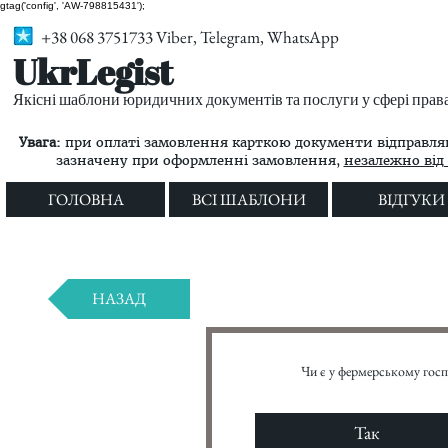
gtag('config', 'AW-798815431');
+38 068 3751733 Viber, Telegram, WhatsApp
UkrLegist
Якісні шаблони юридичних документів та послуги у сфері прав
Увага:
при оплаті замовлення карткою документи відправляю
зазначену при оформленні замовлення,
незалежно від 
ГОЛОВНА
ВСІ ШАБЛОНИ
ВІДГУКИ
НАЗАД
Чи є у фермерському госп
Так