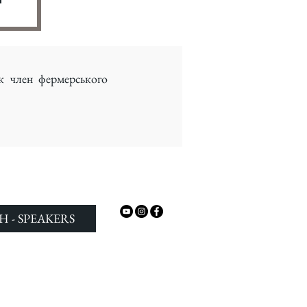
к член фермерського
H - SPEAKERS