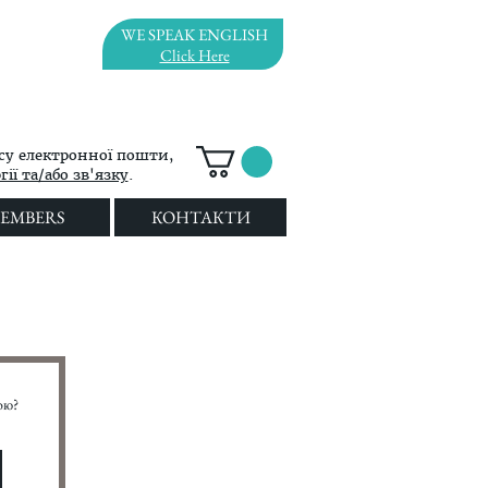
WE SPEAK ENGLISH
Click Here
су електронної пошти,
ії та/або зв'язку
.
EMBERS
КОНТАКТИ
ою?