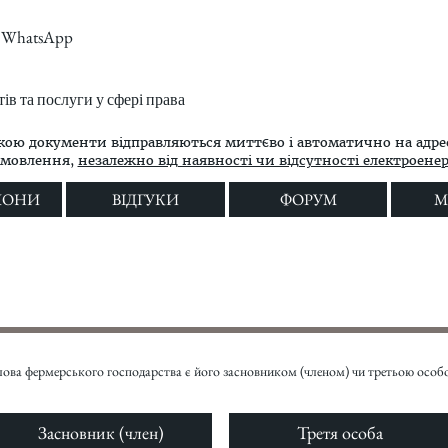
m, WhatsApp
в та послуги у сфері права
кою документи відправляються миттєво і автоматично на адре
амовлення,
незалежно від наявності чи відсутності електроенерг
ЛОНИ
ВІДГУКИ
ФОРУМ
M
лова фермерського господарства є його засновником (членом) чи третьою особ
Засновник (член)
Третя особа