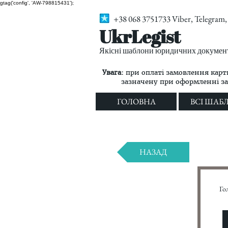
gtag('config', 'AW-798815431');
+38 068 3751733 Viber, Telegra
UkrLegist
Якісні шаблони юридичних документі
Увага:
при оплаті замовлення карт
зазначену при оформленні з
ГОЛОВНА
ВСІ ШАБ
НАЗАД
Го