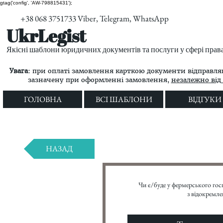
gtag('config', 'AW-798815431');
+38 068 3751733 Viber, Telegram, WhatsApp
UkrLegist
Якісні шаблони юридичних документів та послуги у сфері прав
Увага:
при оплаті замовлення карткою документи відправляю
зазначену при оформленні замовлення,
незалежно від 
ГОЛОВНА
ВСІ ШАБЛОНИ
ВІДГУКИ
НАЗАД
Чи є/буде у фермерського гос
з відокремл