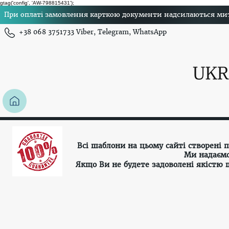
gtag('config', 'AW-798815431');
При оплаті замовлення карткою документи надсилаються миттє
+38 068 3751733 Viber, Telegram, WhatsApp
Всі шаблони на цьому сайті створені
Ми надаємо
Якщо Ви не будете задоволені якістю