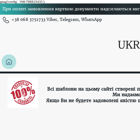
gtag('config', 'AW-798815431');
При оплаті замовлення карткою документи надсилаються миттє
+38 068 3751733 Viber, Telegram, WhatsApp
Всі шаблони на цьому сайті створені
Ми надаємо
Якщо Ви не будете задоволені якістю