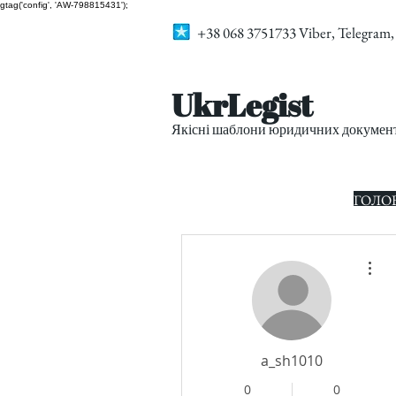
gtag('config', 'AW-798815431');
+38 068 3751733 Viber, Telegra
UkrLegist
Якісні шаблони юридичних документі
ГОЛО
Дру
a_sh1010
0
0