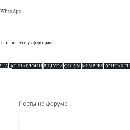
m, WhatsApp
в та послуги у сфері права
ВНА
ВСІ ШАБЛОНИ
ВІДГУКИ
ФОРУМ
MEMBERS
КОНТАКТ
гие действия
Посты на форуме