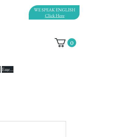
WE SPEAK ENGLISH
Click Here
0
И
Еще...