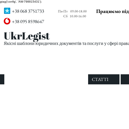
gtag('config', 'AW-798815431');
+38 068 3751733
Працюємо під
Пн-Пт
09.00-18.00
Сб
10.00-16.00
+38 095 8598647
UkrLegist
Якісні шаблони юридичних документів та послуги у сфері прав
ПРО НАС
ВСІ ШАБЛОНИ
СТАТТІ