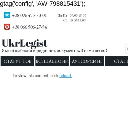
gtag('config', 'AW-798815431');
+38 096 495-73-01
Пн-Пт
09.00-18.00
Сб
10.00-16.00
+38 066 506-27-94
UkrLegist
Якісні шаблони юридичних документів. З нами легко!
СТАТУТ ТОВ
ВСІ ШАБЛОНИ
АУТСОРСИНГ
СТАТТ
To view this content, click
reload.