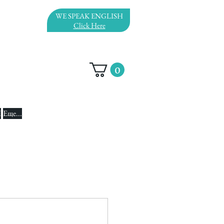
WE SPEAK ENGLISH
Click Here
0
И
Еще...