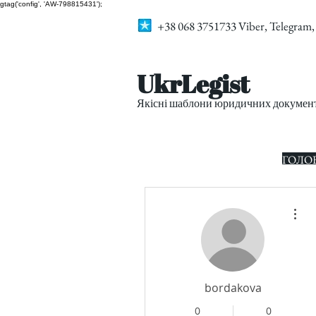
gtag('config', 'AW-798815431');
+38 068 3751733 Viber, Telegra
UkrLegist
Якісні шаблони юридичних документі
ГОЛО
Дру
bordakova
0
0