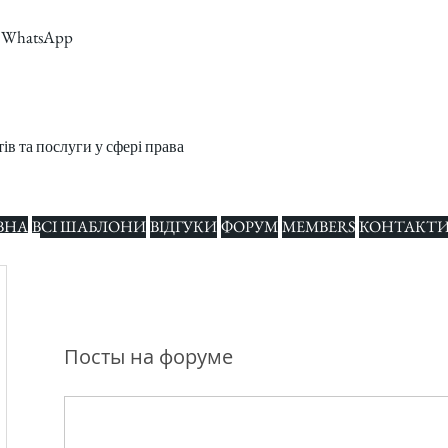
m, WhatsApp
в та послуги у сфері права
ВНА
ВСІ ШАБЛОНИ
ВІДГУКИ
ФОРУМ
MEMBERS
КОНТАКТ
гие действия
Посты на форуме