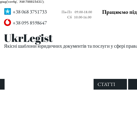
gtag('config', 'AW-798815431');
+38 068 3751733
Працюємо під
Пн-Пт
09.00-18.00
Сб
10.00-16.00
+38 095 8598647
UkrLegist
Якісні шаблони юридичних документів та послуги у сфері прав
ПРО НАС
ВСІ ШАБЛОНИ
СТАТТІ