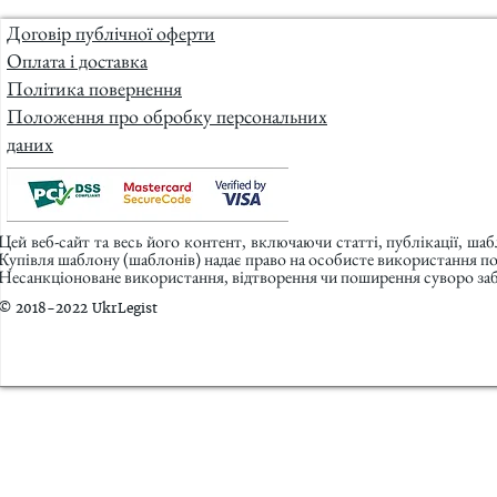
Договір публічної оферти
Оплата і доставка
Політика повернення
Положення про обробку персональних
даних
Цей веб-сайт та весь його контент, включаючи статті, публікації, ша
Купівля шаблону (шаблонів) надає право на особисте використання п
Несанкціоноване використання, відтворення чи поширення суворо заб
© 2018-2022 UkrLegist