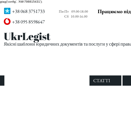
gtag('config', 'AW-798815431');
+38 068 3751733
Працюємо під
Пн-Пт
09.00-18.00
Сб
10.00-16.00
+38 095 8598647
UkrLegist
Якісні шаблони юридичних документів та послуги у сфері прав
ПРО НАС
ВСІ ШАБЛОНИ
СТАТТІ