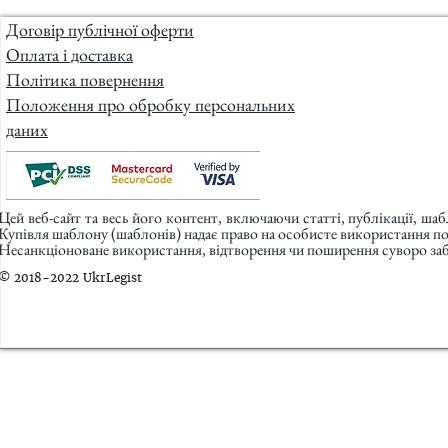
Договір публічної оферти
Оплата і доставка
Політика повернення
Положення про обробку персональних
даних
Цей веб-сайт та весь його контент, включаючи статті, публікації, ша
Купівля шаблону (шаблонів) надає право на особисте використання п
Несанкціоноване використання, відтворення чи поширення суворо заб
© 2018-2022 UkrLegist