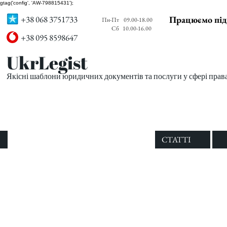
gtag('config', 'AW-798815431');
+38 068 3751733
Працюємо під
Пн-Пт
09.00-18.00
Сб
10.00-16.00
+38 095 8598647
UkrLegist
Якісні шаблони юридичних документів та послуги у сфері прав
ПРО НАС
ВСІ ШАБЛОНИ
СТАТТІ