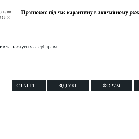
Працюємо під час карантину в звичайному ре
0-18.00
0-16.00
в та послуги у сфері права
СТАТТІ
ВІДГУКИ
ФОРУМ