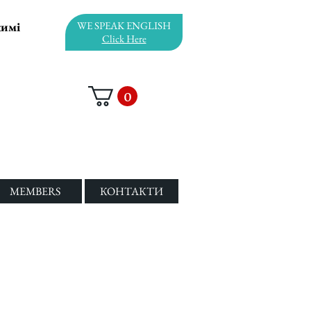
жимі
WE SPEAK ENGLISH
Click Here
0
MEMBERS
КОНТАКТИ