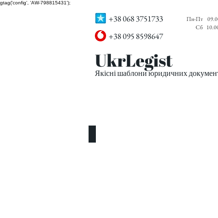
gtag('config', 'AW-798815431');
+38 068 3751733
Пн-Пт
09.0
Сб
10.0
+38 095 8598647
UkrLegist
Якісні шаблони юридичних документі
ПРО НАС
ВСІ ШАБЛОНИ