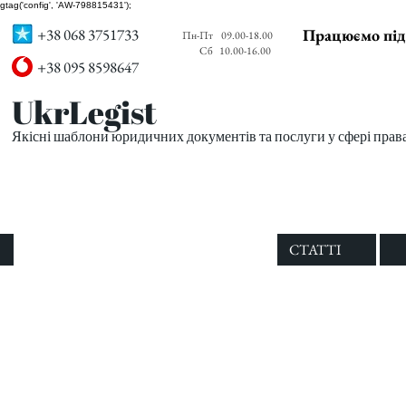
gtag('config', 'AW-798815431');
+38 068 3751733
Працюємо під
Пн-Пт
09.00-18.00
Сб
10.00-16.00
+38 095 8598647
UkrLegist
Якісні шаблони юридичних документів та послуги у сфері прав
ПРО НАС
ВСІ ШАБЛОНИ
СТАТТІ