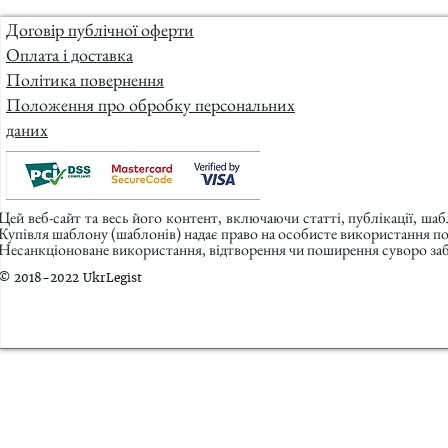
Договір публічної оферти
Оплата і доставка
Політика повернення
Положення про обробку персональних
даних
Цей веб-сайт та весь його контент, включаючи статті, публікації, ша
Купівля шаблону (шаблонів) надає право на особисте використання п
Несанкціоноване використання, відтворення чи поширення суворо заб
© 2018-2022 UkrLegist