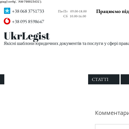
gtag('config', 'AW-798815431');
+38 068 3751733
Працюємо під
Пн-Пт
09.00-18.00
Сб
10.00-16.00
+38 095 8598647
UkrLegist
Якісні шаблони юридичних документів та послуги у сфері прав
ПРО НАС
ВСІ ШАБЛОНИ
СТАТТІ
Комментар