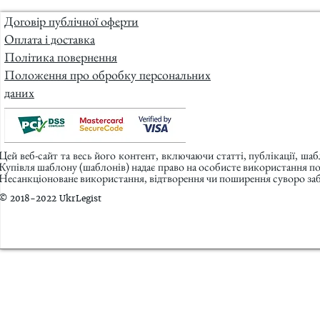
Договір публічної оферти
Оплата і доставка
Політика повернення
Положення про обробку персональних
даних
Цей веб-сайт та весь його контент, включаючи статті, публікації, ша
Купівля шаблону (шаблонів) надає право на особисте використання п
Несанкціоноване використання, відтворення чи поширення суворо заб
© 2018-2022 UkrLegist