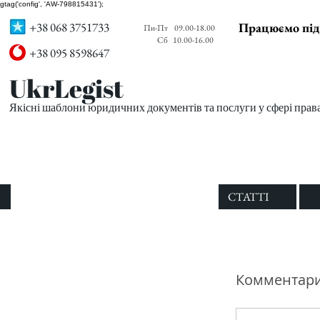
gtag('config', 'AW-798815431');
+38 068 3751733
Працюємо під
Пн-Пт
09.00-18.00
Сб
10.00-16.00
+38 095 8598647
UkrLegist
Якісні шаблони юридичних документів та послуги у сфері прав
ПРО НАС
ВСІ ШАБЛОНИ
СТАТТІ
Комментар