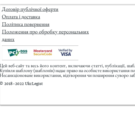
Договір публічної оферти
Оплата і доставка
Політика повернення
Положення про обробку персональних
даних
Цей веб-сайт та весь його контент, включаючи статті, публікації, ша
Купівля шаблону (шаблонів) надає право на особисте використання п
Несанкціоноване використання, відтворення чи поширення суворо заб
© 2018-2022 UkrLegist