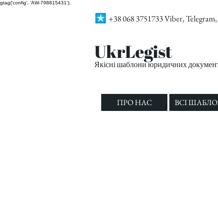
gtag('config', 'AW-798815431');
+38 068 3751733 Viber, Telegra
UkrLegist
Якісні шаблони юридичних документі
ПРО НАС
ВСІ ШАБЛ