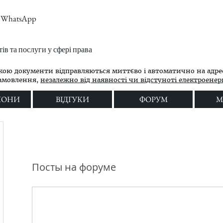
m, WhatsApp
в та послуги у сфері права
кою документи відправляються миттєво і автоматично на адре
замовлення,
незалежно від наявності чи відстуноті електроенергі
ЛОНИ
ВІДГУКИ
ФОРУМ
M
Посты на форуме