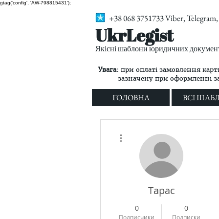
gtag('config', 'AW-798815431');
+38 068 3751733 Viber, Telegra
UkrLegist
Якісні шаблони юридичних документі
Увага:
при оплаті замовлення карт
зазначену при оформленні 
ГОЛОВНА
ВСІ ШАБ
Другие действия
Тарас
0
0
Подписчики
Подписки