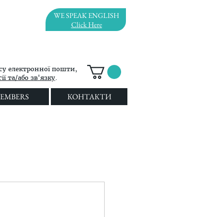
WE SPEAK ENGLISH
Click Here
су електронної пошти,
ї та/або зв'язку
.
EMBERS
КОНТАКТИ