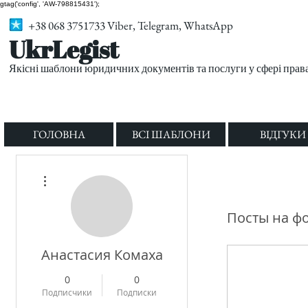
gtag('config', 'AW-798815431');
+38 068 3751733 Viber, Telegram, WhatsApp
UkrLegist
Якісні шаблони юридичних документів та послуги у сфері прав
ГОЛОВНА
ВСІ ШАБЛОНИ
ВІДГУКИ
Другие действия
Посты на ф
Анастасия Комаха
0
0
Подписчики
Подписки