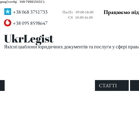
gtag('config', 'AW-798815431');
+38 068 3751733
Працюємо під
Пн-Пт
09.00-18.00
Сб
10.00-16.00
+38 095 8598647
UkrLegist
Якісні шаблони юридичних документів та послуги у сфері прав
ПРО НАС
ВСІ ШАБЛОНИ
СТАТТІ