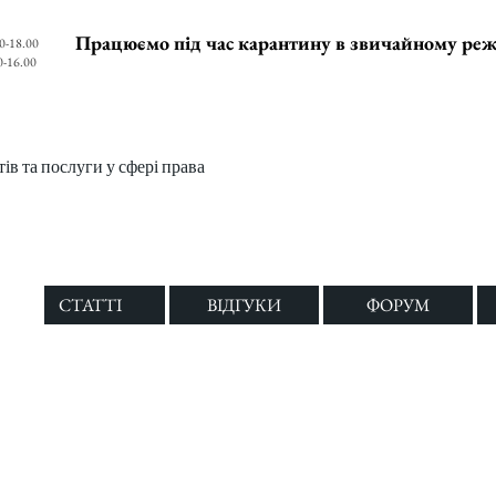
Працюємо під час карантину в звичайному ре
0-18.00
0-16.00
в та послуги у сфері права
СТАТТІ
ВІДГУКИ
ФОРУМ