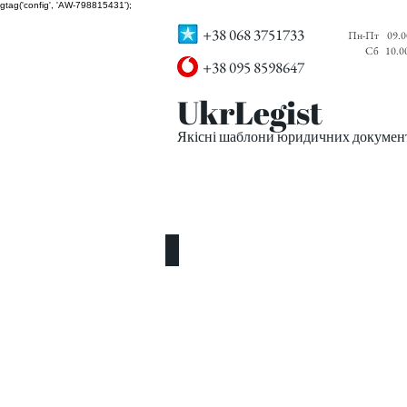
gtag('config', 'AW-798815431');
+38 068 3751733
Пн-Пт
09.0
Сб
10.0
+38 095 8598647
UkrLegist
Якісні шаблони юридичних документі
ПРО НАС
ВСІ ШАБЛОНИ