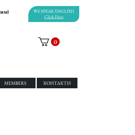
жимі
WE SPEAK ENGLISH
Click Here
0
MEMBERS
КОНТАКТИ