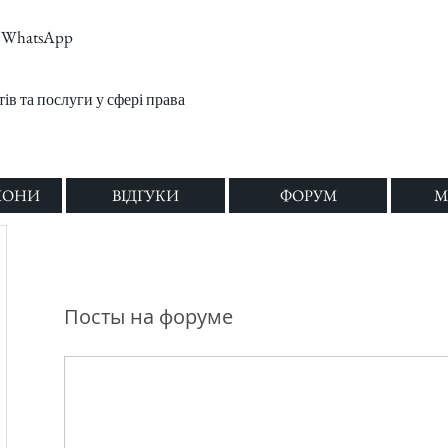
m, WhatsApp
в та послуги у сфері права
ЛОНИ
ВІДГУКИ
ФОРУМ
M
Посты на форуме