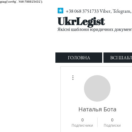
gtag('config', 'AW-798815431');
+38 068 3751733 Viber, Telegra
UkrLegist
Якісні шаблони юридичних документі
ГОЛОВНА
ВСІ ШАБ
Другие действия
Наталья Бота
0
0
Подписчики
Подписки