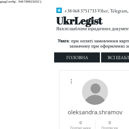
gtag('config', 'AW-798815431');
+38 068 3751733 Viber, Telegra
UkrLegist
Якісні шаблони юридичних документі
Увага:
при оплаті замовлення карт
зазначену при оформленні 
ГОЛОВНА
ВСІ ШАБ
Другие действия
oleksandra.shramova
0
0
Подписчики
Подписки