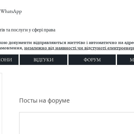
m, WhatsApp
в та послуги у сфері права
кою документи відправляються миттєво і автоматично на адре
замовлення,
незалежно від наявності чи відстуноті електроенергі
ЛОНИ
ВІДГУКИ
ФОРУМ
M
Посты на форуме