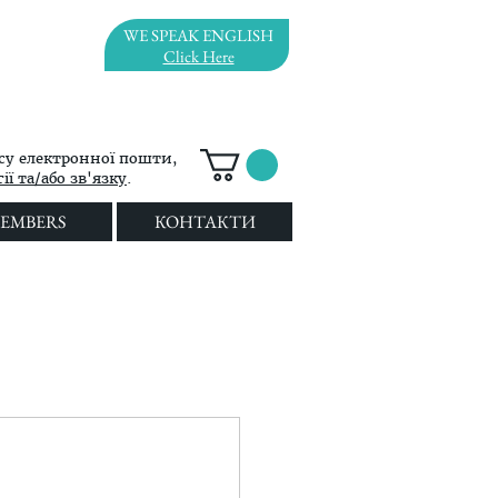
WE SPEAK ENGLISH
Click Here
су електронної пошти,
ї та/або зв'язку
.
EMBERS
КОНТАКТИ