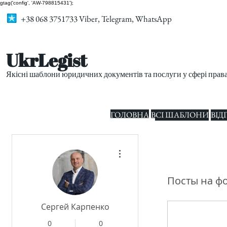
gtag('config', 'AW-798815431');
+38 068 3751733 Viber, Telegram, WhatsApp
UkrLegist
Якісні шаблони юридичних документів та послуги у сфері прав
ГОЛОВНА
ВСІ ШАБЛОНИ
ВІД
Другие действия
Посты на ф
Сергей Карпенко
0
0