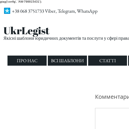
gtag('config', 'AW-798815431');
+38 068 3751733 Viber, Telegram, WhatsApp
UkrLegist
Якісні шаблони юридичних документів та послуги у сфері прав
ПРО НАС
ВСІ ШАБЛОНИ
СТАТТІ
Комментар