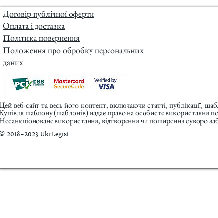
Договір публічної оферти
Оплата і доставка
Політика повернення
Положення про обробку персональних
даних
Цей веб-сайт та весь його контент, включаючи статті, публікації, ша
Купівля шаблону (шаблонів) надає право на особисте використання п
Несанкціоноване використання, відтворення чи поширення суворо заб
© 2018-2023 UkrLegist