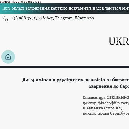
gtag('config', 'AW-798815431');
При оплаті замовлення карткою документи надсилаються миттє
+38 068 3751733 Viber, Telegram, WhatsApp
Дискримінація українських чоловіків в обмеженн
звернення до Євр
Олександра СТЕШЕНКО
доктор філософії в галу
Шевченка (Україна),
доктор права Страсбур