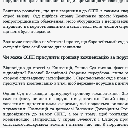
порушення права чоловіків на недискримінацію та свободу п
Важливо розуміти, що для звернення до ЄСПЛ з такими скар
спроб виїзду. Суд підібрав справу Коніченко проти Украї
непропорційність обмеження, його абсурдність і несправедл
вирішено на користь заявника навіть і тоді, коли жодної спр
що вона буде невдалою.
Водночас потрібно пам’ятати і про те, що Європейський суд з
ситуація була серйозною для заявника.
Чи може ЄСПЛ присудити грошову компенсацію за пору
Відповідно до статті 41 Конвенції, "якщо Суд визнає факт 
відповідної Високої Договірної Сторони передбачає лише ча
стороні справедливу сатисфакцію". Європейський суд з пра
присудити компенсацію з тим, щоб держава-порушник виплат
Однак Суд не завжди присуджує грошову компенсацію. Зв
самого факту визнання порушення достатньо. Такий підхід 
заваленим однотипними скаргами, які подаються виключн
тлумаченні Конвенції та допомозі Високим Договірним Сто
відповідність до вимог ЄКПЛ, а не у тому, щоб розгляд
компенсацію. Наприклад, у справі
Зеленчук і Цицюра про
сільськогосподарських земель і визнав, що він є порушенн