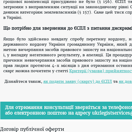
грошової компенсації присуджено не було (§ 156). ЄСПЛ т
затримки з виправленням ситуації на законодавчому рівн
деяким категоріям землевласників (
§ 157). Саме цей тиск с
в Україні.
Що потрібно для звернення до ЄСПЛ
з питання дискримін
Якщо було здійснено невдалу спробу перетину кордону, 
державного кордону України громадянину України, який до
метою вичерпання засобів правового захисту на національно
і, у випадку негативного результату, в апеляції. Ця процед
причини невичерпання засобів правового захисту на націона
прав людни протягом 4-х місяців з дня отримання останньо
скарг можна почитати у статті
Критерії (умови) прийнятност
Дізнайтеся також,
як подати заяву (скаргу) до ЄСПЛ
та
як до
Для отримання консультації зверніться за телефоном
або електронною поштою на адресу
ukrlegistservice
Договір публічної оферти