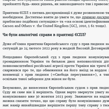
прийнятті будь-яких рішень, як законодавчого так і правоза
Практика ЄСПЛ з питань дискримінації є дуже розвиненою та б
необхідним. Достатньо взяти до уваги те, що
прямою дискри
приблизно подібних ситуаціях» та «на основі ідентифікованої
Carson and Others v. the United Kingdom [GC], 2010, § 61 тощо).
Чи були аналогічні справи в практиці ЄСПЛ?
Дуже об’ємна практика Європейського суду з прав людини не
ситуацій до 24 лютого 2022 року в жодній Високій Договірні
Нещодавно Європейський суд з прав людини комунікува
громадянином України та батьком двох неповнолітніх діт
повномасштабної російської агресії проти України він тричі 
скаржився про те, що обмеження на його виїзд за кордон 
конвенції з прав людини («Свобода пересування»), а так
оскільки такої заборони для жінок не було.
Безумовно, до винесення Європейським судом з прав люди
Суду як саме він її вирішить. Однак варто звернути увагу н
комуніковано вже 30 жовтня 2023 року. Зважаючи на надзв
можна сказати точно, що цю справу було комуніковано дуж
має намір якнайшвидше вирішити першу таку справу з тим,