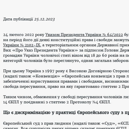
Дата публікації
25.12.2023
24 лютого 2022 року
Указом Президента України № 64/2022
бу
на період його дії деякі конституційні права і свободи можу
України № 2102-IX
, а територіальним органам Державної при
Вих «Про Указ Президента України» за підписом Голови Держ
громадян України чоловічої статі віком від 18 до 60 років на
категорій чоловіків було переглянуто, однак загальна заборон
При цьому Україна з 1997 року є Високою Договірною Сторо
(надалі також «Конвенція» «Європейська конвенція з прав 
забезпеченні користування правами і свободами, визнаними в 
свобода пересування, право на яку гарантовано статтею 2 Пр
Таким чином, обмеження у свободі пересування чоловіків л
14 ЄКПЛ у поєднанні з статтею 2 Протоколу №4 ЄКПЛ.
Що є дискримінацією у практиці Європейського суду з 
Європейський суд з прав людини (надалі також «Суд», «ЄС
скаргах. Вся сукупність таких рішень складає практику ЄСПЛ,