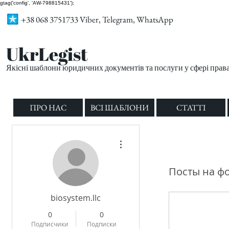
gtag('config', 'AW-798815431');
+38 068 3751733 Viber, Telegram, WhatsApp
UkrLegist
Якісні шаблони юридичних документів та послуги у сфері прав
ПРО НАС
ВСІ ШАБЛОНИ
СТАТТІ
Другие действия
Посты на ф
biosystem.llc
0
0
Подписчики
Подписки