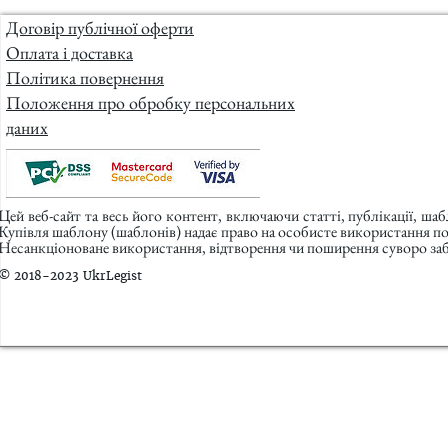
Договір публічної оферти
Оплата і доставка
Політика повернення
Положення про обробку персональних
даних
Цей веб-сайт та весь його контент, включаючи статті, публікації, ша
Купівля шаблону (шаблонів) надає право на особисте використання п
Несанкціоноване використання, відтворення чи поширення суворо заб
© 2018-2023 UkrLegist