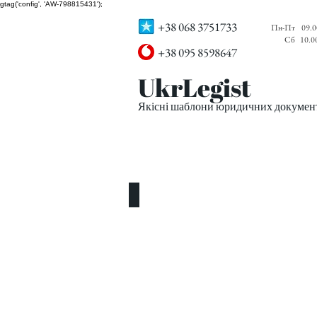
gtag('config', 'AW-798815431');
+38 068 3751733
Пн-Пт
09.0
Сб
10.0
+38 095 8598647
UkrLegist
Якісні шаблони юридичних документі
ПРО НАС
ВСІ ШАБЛОНИ