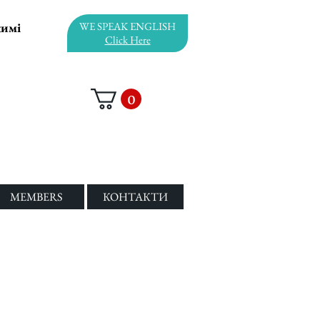
жимі
WE SPEAK ENGLISH
Click Here
0
MEMBERS
КОНТАКТИ