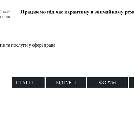
Працюємо під час карантину в звичайному ре
0-18.00
0-16.00
в та послуги у сфері права
СТАТТІ
ВІДГУКИ
ФОРУМ