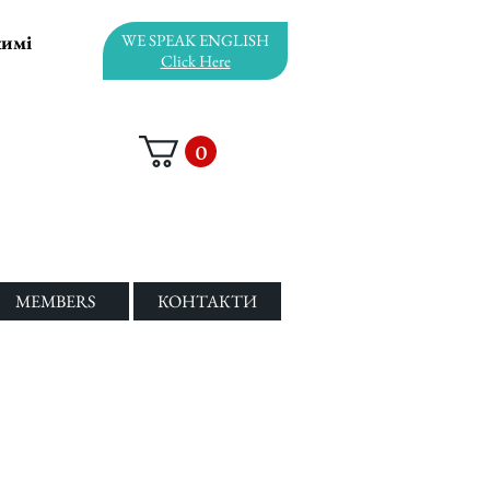
жимі
WE SPEAK ENGLISH
Click Here
0
MEMBERS
КОНТАКТИ