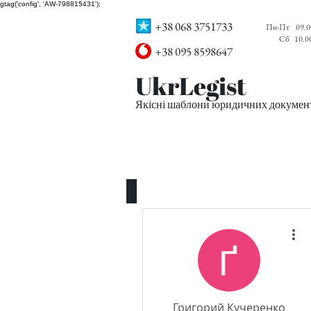
gtag('config', 'AW-798815431');
+38 068 3751733
Пн-Пт
09.0
Сб
10.0
+38 095 8598647
UkrLegist
Якісні шаблони юридичних документі
ПРО НАС
ВСІ ШАБЛОНИ
Григорий Кучеренко