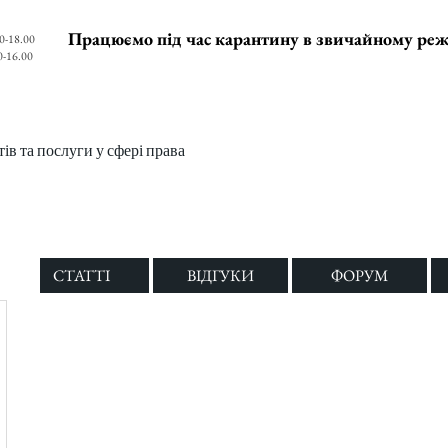
Працюємо під час карантину в звичайному ре
0-18.00
0-16.00
в та послуги у сфері права
СТАТТІ
ВІДГУКИ
ФОРУМ