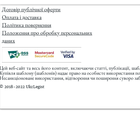
Договір публічної оферти
Оплата і доставка
Політика повернення
Положення про обробку персональних
даних
Цей веб-сайт та весь його контент, включаючи статті, публікації, ша
Купівля шаблону (шаблонів) надає право на особисте використання п
Несанкціоноване використання, відтворення чи поширення суворо заб
© 2018-2022 UkrLegist