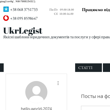
gtag('config', 'AW-798815431');
+38 068 3751733
Працюємо під
Пн-Пт
09.00-18.00
Сб
10.00-16.00
+38 095 8598647
UkrLegist
Якісні шаблони юридичних документів та послуги у сфері прав
ПРО НАС
ВСІ ШАБЛОНИ
СТАТТІ
Другие действия
Посты на ф
hello-world-2074