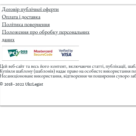
Договір публічної оферти
Оплата і доставка
Політика повернення
Положення про обробку персональних
даних
Цей веб-сайт та весь його контент, включаючи статті, публікації, ша
Купівля шаблону (шаблонів) надає право на особисте використання п
Несанкціоноване використання, відтворення чи поширення суворо заб
© 2018-2022 UkrLegist