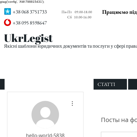
gtag('config', 'AW-798815431');
+38 068 3751733
Працюємо під
Пн-Пт
09.00-18.00
Сб
10.00-16.00
+38 095 8598647
UkrLegist
Якісні шаблони юридичних документів та послуги у сфері прав
ПРО НАС
ВСІ ШАБЛОНИ
СТАТТІ
Другие действия
Посты на ф
hello-world-5838