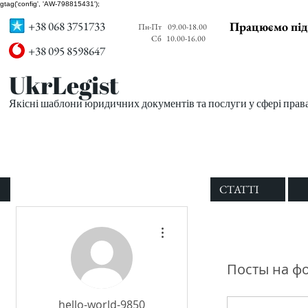
gtag('config', 'AW-798815431');
+38 068 3751733
Працюємо під
Пн-Пт
09.00-18.00
Сб
10.00-16.00
+38 095 8598647
UkrLegist
Якісні шаблони юридичних документів та послуги у сфері прав
ПРО НАС
ВСІ ШАБЛОНИ
СТАТТІ
Другие действия
Посты на ф
hello-world-9850