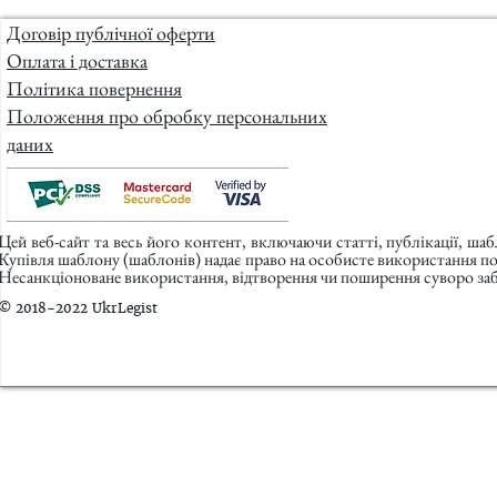
Договір публічної оферти
Оплата і доставка
Політика повернення
Положення про обробку персональних
даних
Цей веб-сайт та весь його контент, включаючи статті, публікації, ша
Купівля шаблону (шаблонів) надає право на особисте використання п
Несанкціоноване використання, відтворення чи поширення суворо заб
© 2018-2022 UkrLegist