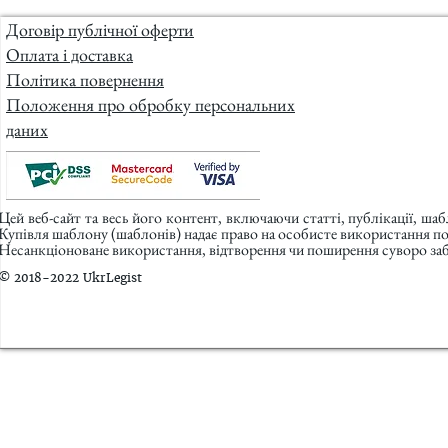
Договір публічної оферти
Оплата і доставка
Політика повернення
Положення про обробку персональних
даних
Цей веб-сайт та весь його контент, включаючи статті, публікації, ша
Купівля шаблону (шаблонів) надає право на особисте використання п
Несанкціоноване використання, відтворення чи поширення суворо заб
© 2018-2022 UkrLegist