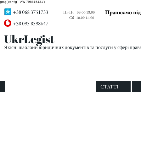
gtag('config', 'AW-798815431');
+38 068 3751733
Працюємо під
Пн-Пт
09.00-18.00
Сб
10.00-16.00
+38 095 8598647
UkrLegist
Якісні шаблони юридичних документів та послуги у сфері прав
ПРО НАС
ВСІ ШАБЛОНИ
СТАТТІ