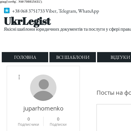
gtag('config', 'AW-798815431');
+38 068 3751733 Viber, Telegram, WhatsApp
UkrLegist
Якісні шаблони юридичних документів та послуги у сфері прав
ГОЛОВНА
ВСІ ШАБЛОНИ
ВІДГУКИ
Другие действия
Посты на ф
juparhomenko
0
0
Подписчики
Подписки