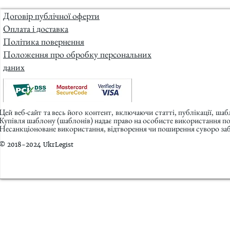
Договір публічної оферти
Оплата і доставка
Політика повернення
Положення про обробку персональних
даних
Цей веб-сайт та весь його контент, включаючи статті, публікації, ша
Купівля шаблону (шаблонів) надає право на особисте використання п
Несанкціоноване використання, відтворення чи поширення суворо заб
© 2018-2024 UkrLegist