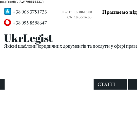
gtag('config', 'AW-798815431');
+38 068 3751733
Працюємо під
Пн-Пт
09.00-18.00
Сб
10.00-16.00
+38 095 8598647
UkrLegist
Якісні шаблони юридичних документів та послуги у сфері прав
ПРО НАС
ВСІ ШАБЛОНИ
СТАТТІ