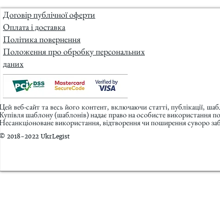
Договір публічної оферти
Оплата і доставка
Політика повернення
Положення про обробку персональних
даних
Цей веб-сайт та весь його контент, включаючи статті, публікації, ша
Купівля шаблону (шаблонів) надає право на особисте використання п
Несанкціоноване використання, відтворення чи поширення суворо заб
© 2018-2022 UkrLegist