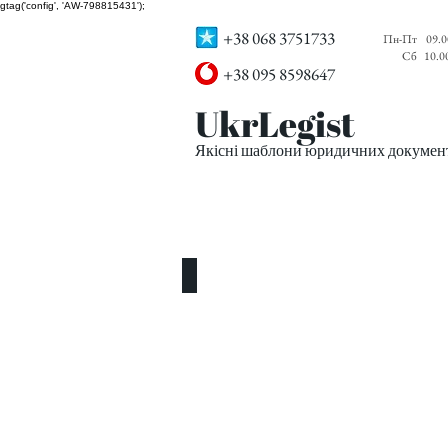
gtag('config', 'AW-798815431');
+38 068 3751733
Пн-Пт
09.0
Сб
10.0
+38 095 8598647
UkrLegist
Якісні шаблони юридичних документі
ПРО НАС
ВСІ ШАБЛОНИ