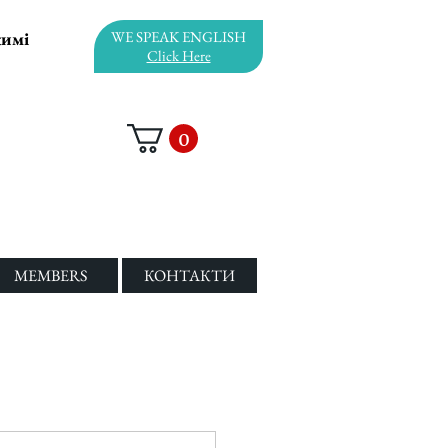
жимі
WE SPEAK ENGLISH
Click Here
0
MEMBERS
КОНТАКТИ