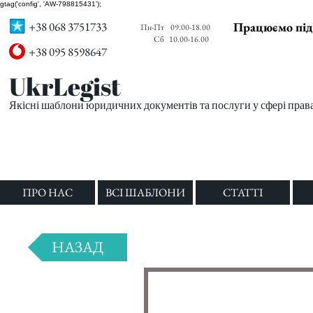
gtag('config', 'AW-798815431');
+38 068 3751733
Працюємо під
Пн-Пт
09.00-18.00
Сб
10.00-16.00
+38 095 8598647
UkrLegist
Якісні шаблони юридичних документів та послуги у сфері прав
ПРО НАС
ВСІ ШАБЛОНИ
СТАТТІ
НАЗАД