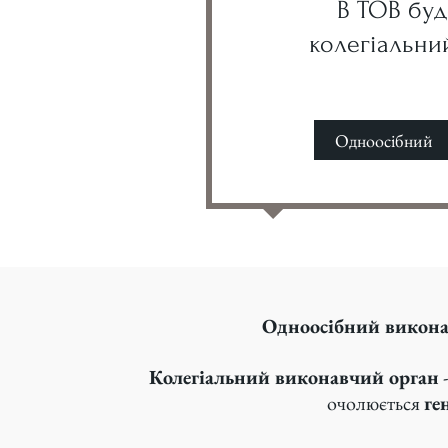
В ТОВ буд
колегіальни
Одноосібний
Одноосібний викон
Колегіальний виконавчий орган
-
очолюється
ге