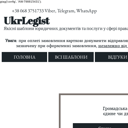
gtag('config', 'AW-798815431');
+38 068 3751733 Viber, Telegram, WhatsApp
UkrLegist
Якісні шаблони юридичних документів та послуги у сфері прав
Увага:
при оплаті замовлення карткою документи відправляю
зазначену при оформленні замовлення,
незалежно від 
ГОЛОВНА
ВСІ ШАБЛОНИ
ВІДГУКИ
Громадська
єдине чи д