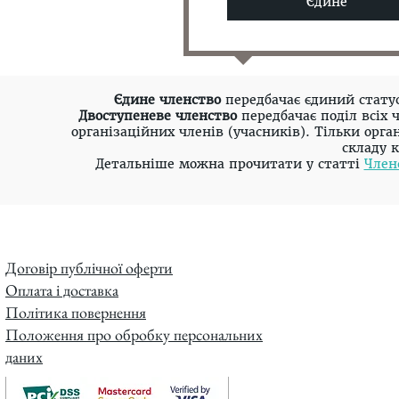
Єдине
Єдине членство
передбачає єдиний статус 
Двоступеневе членство
передбачає поділ всіх 
організаційних членів (учасників). Тільки ор
складу к
Детальніше можна прочитати у статті
Член
Договір публічної оферти
Оплата і доставка
Політика повернення
Положення про обробку персональних
даних