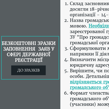
Склад засновникі
досягли 18-річн
організації - 14-
Назва громадськ
мовою.
Необхід
зареєстрованої г
ЗУ "Про громадс
громадської орг
БЕЗКОШТОВНІ ЗРАЗКИ
Сформулювати ме
ЗАПОВНЕННЯ ЗАЯВ У
напрямки її діял
СФЕРІ ДЕРЖАВНОЇ
Визначити місце
РЕЄСТРАЦІЇ
юридичну адрес
ДО ЗРАЗКІВ
Вирішити, чи по
особи. Детальні
відрізняється г
громадського об
Формат членства 
громадського об
(учасники) можу