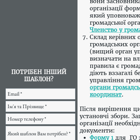
вони засновника
організації фор
який уповноваж
громадської орг
Членство у грома
Склад керівних 
громадських орг
(вищий орган уп
визначати на вл
правила є громад
ПОТРІБЕН ІНШИЙ
діють вззагалі 
ШАБЛОН?
управління гром
органи громадськ
координат
.
Після вирішення ци
установчі збори. За
організації необхі
документи:
Форму 1
для ГО 