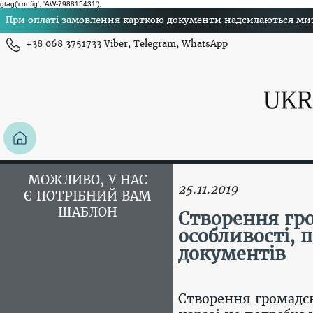
gtag('config', 'AW-798815431');
При оплаті замовлення карткою документи надсилаються миттє
+38 068 3751733 Viber, Telegram, WhatsApp
МОЖЛИВО, У НАС
25.11.2019
Є ПОТРІБНИЙ ВАМ
ШАБЛОН
Створення гром
особливості, 
документів
Створення громадсь