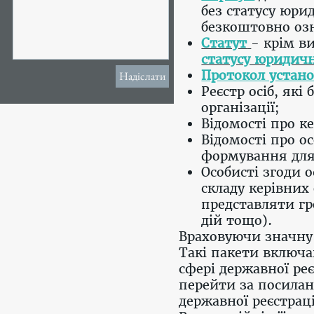
без статусу юри
безкоштовно о
Статут
- крім в
статусу юридичн
Протокол устано
Надіслати
Реєстр осіб, які
організації;
Відомості про ке
Відомості про ос
формування для 
Особисті згоди 
складу керівних
представляти гр
дій тощо).
Враховуючи значну к
Такі пакети включаю
сфері державної ре
перейти за посилан
державної реєстраці