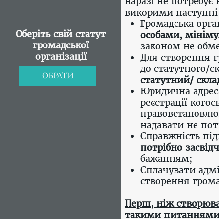
наразі не потребує
викорими наступні 
Громадська орга
Оберіть свій статут
особами, мінім
громадської
законом не обм
організації
Для створення г
до статутного/с
ОБРАТИ
статутний/ скла
Юридична адреса
реєстрації когос
правовстановлю
надавати не пот
Справжність під
потрібно засвідч
бажанням;
Сплачувати адмі
створення громад
Перш, ніж створюва
такими питаннями