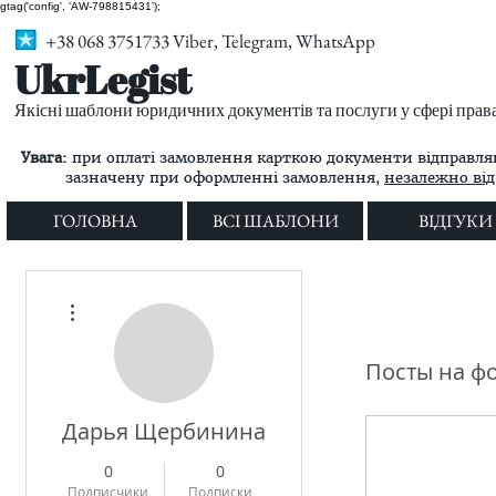
gtag('config', 'AW-798815431');
+38 068 3751733 Viber, Telegram, WhatsApp
UkrLegist
Якісні шаблони юридичних документів та послуги у сфері прав
Увага:
при оплаті замовлення карткою документи відправляю
зазначену при оформленні замовлення,
незалежно від 
ГОЛОВНА
ВСІ ШАБЛОНИ
ВІДГУКИ
Другие действия
Посты на ф
Дарья Щербинина
0
0
Подписчики
Подписки