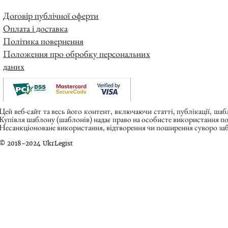
Договір публічної оферти
Оплата і доставка
Політика повернення
Положення про обробку персональних
даних
Цей веб-сайт та весь його контент, включаючи статті, публікації, ша
Купівля шаблону (шаблонів) надає право на особисте використання п
Несанкціоноване використання, відтворення чи поширення суворо заб
© 2018-2024 UkrLegist