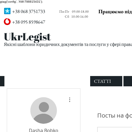
gtag('config', 'AW-798815431');
+38 068 3751733
Працюємо під
Пн-Пт
09.00-18.00
Сб
10.00-16.00
+38 095 8598647
UkrLegist
Якісні шаблони юридичних документів та послуги у сфері прав
ПРО НАС
ВСІ ШАБЛОНИ
СТАТТІ
Другие действия
Посты на ф
Dasha Bobko