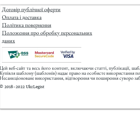
Договір публічної оферти
Оплата і доставка
Політика повернення
Положення про обробку персональних
даних
Цей веб-сайт та весь його контент, включаючи статті, публікації, ша
Купівля шаблону (шаблонів) надає право на особисте використання п
Несанкціоноване використання, відтворення чи поширення суворо заб
© 2018-2022 UkrLegist