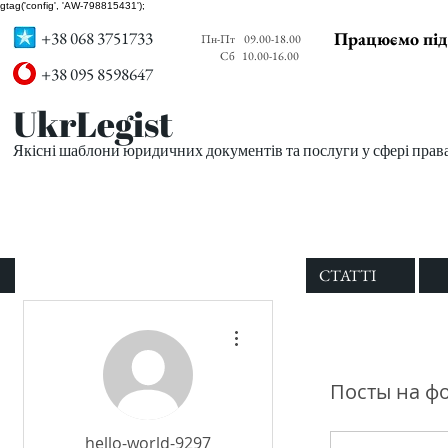
gtag('config', 'AW-798815431');
+38 068 3751733
Працюємо під
Пн-Пт
09.00-18.00
Сб
10.00-16.00
+38 095 8598647
UkrLegist
Якісні шаблони юридичних документів та послуги у сфері прав
ПРО НАС
ВСІ ШАБЛОНИ
СТАТТІ
Другие действия
Посты на ф
hello-world-9297