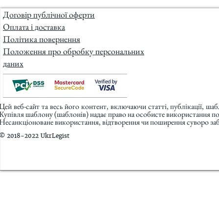
Договір публічної оферти
Оплата і доставка
Політика повернення
Положення про обробку персональних
даних
Цей веб-сайт та весь його контент, включаючи статті, публікації, ша
Купівля шаблону (шаблонів) надає право на особисте використання п
Несанкціоноване використання, відтворення чи поширення суворо заб
© 2018-2022 UkrLegist