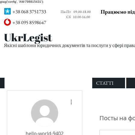
gtag('config', 'AW-798815431');
+38 068 3751733
Працюємо під
Пн-Пт
09.00-18.00
Сб
10.00-16.00
+38 095 8598647
UkrLegist
Якісні шаблони юридичних документів та послуги у сфері прав
ПРО НАС
ВСІ ШАБЛОНИ
СТАТТІ
Другие действия
Посты на ф
hello-world-9402