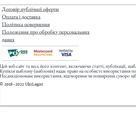
Договір публічної оферти
Оплата і доставка
Політика повернення
Положення про обробку персональних
даних
Цей веб-сайт та весь його контент, включаючи статті, публікації, ша
Купівля шаблону (шаблонів) надає право на особисте використання п
Несанкціоноване використання, відтворення чи поширення суворо заб
© 2018-2022 UkrLegist